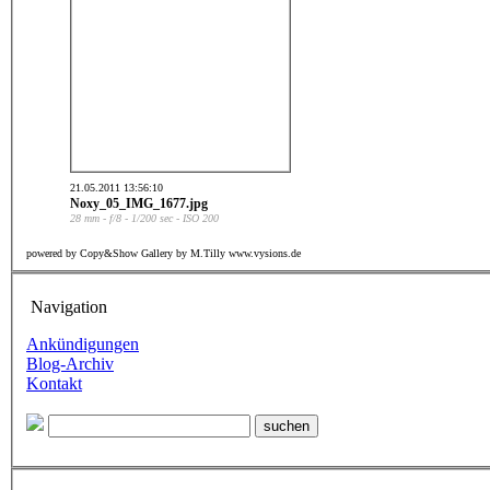
21.05.2011 13:56:10
Noxy_05_IMG_1677.jpg
28 mm - f/8 - 1/200 sec - ISO 200
powered by Copy&Show Gallery by M.Tilly www.vysions.de
Navigation
Ankündigungen
Blog-Archiv
Kontakt