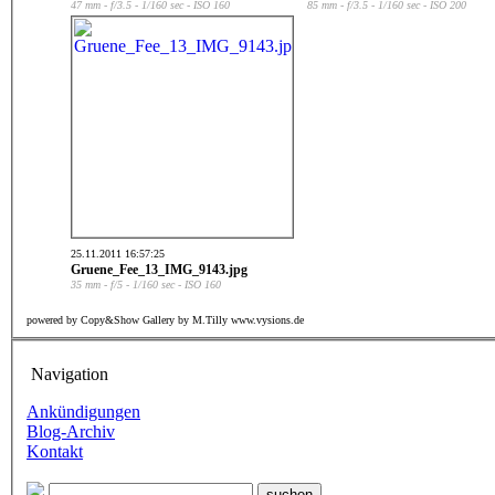
47 mm - f/3.5 - 1/160 sec - ISO 160
85 mm - f/3.5 - 1/160 sec - ISO 200
25.11.2011 16:57:25
Gruene_Fee_13_IMG_9143.jpg
35 mm - f/5 - 1/160 sec - ISO 160
powered by Copy&Show Gallery by M.Tilly www.vysions.de
Navigation
Ankündigungen
Blog-Archiv
Kontakt