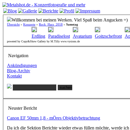
Willkommen bei meinen Werken. Viel Spaß beim Angucken =)
Übersicht
»
Konzerte
»
Rock_Harz_2018
»
Samstag
Erdling
Paradiselost
Avatarium
Goitzschefront
Ap
powered by Copy&Show Gallery by M.Tilly www.vysions.de
Navigation
Ankündigungen
Blog-Archiv
Kontakt
Neuster Bericht
Canon EF 50mm 1,8 - mÖres Objektivbetrachtung
Da ich die Sektion Berichte wieder etwas füllen möchte, werde ich